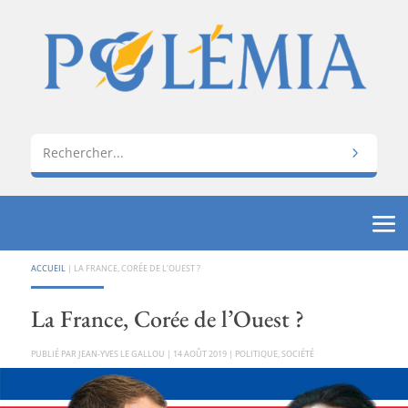
ACCUEIL
|
LA FRANCE, CORÉE DE L’OUEST ?
La France, Corée de l’Ouest ?
PAR
JEAN-YVES LE GALLOU
|
14 AOÛT 2019
|
POLITIQUE
,
SOCIÉTÉ