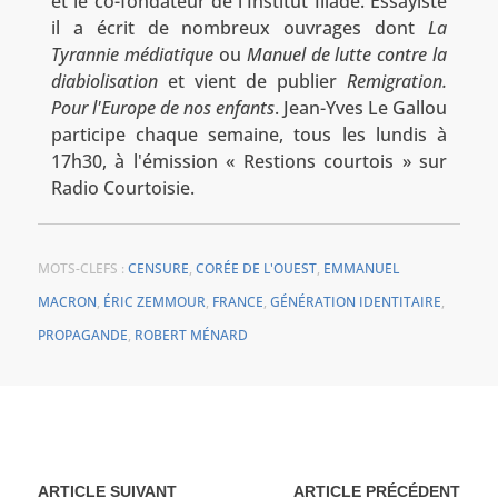
et le co-fondateur de l'Institut Iliade. Essayiste
il a écrit de nombreux ouvrages dont
La
Tyrannie médiatique
ou
Manuel de lutte contre la
diabiolisation
et vient de publier
Remigration.
Pour l'Europe de nos enfants
. Jean-Yves Le Gallou
participe chaque semaine, tous les lundis à
17h30, à l'émission « Restions courtois » sur
Radio Courtoisie.
MOTS-CLEFS :
CENSURE
,
CORÉE DE L'OUEST
,
EMMANUEL
MACRON
,
ÉRIC ZEMMOUR
,
FRANCE
,
GÉNÉRATION IDENTITAIRE
,
PROPAGANDE
,
ROBERT MÉNARD