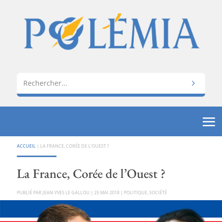
ACCUEIL
|
LA FRANCE, CORÉE DE L’OUEST ?
La France, Corée de l’Ouest ?
PAR
JEAN-YVES LE GALLOU
|
25 MAI 2018
|
POLITIQUE
,
SOCIÉTÉ