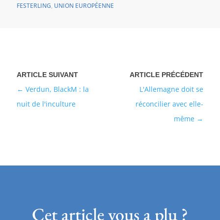
FESTERLING
,
UNION EUROPÉENNE
Verdun, BlackM : la
L'Allemagne doit se
nuit de l'inculture
réconcilier avec elle-
même
Cet article vous a plu ?