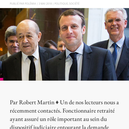
PAR
POLÉMIA
|
3 MAI 2018
|
POLITIQUE
,
SOCIÉTÉ
Par Robert Martin ♦ Un de nos lecteurs nous a
récemment contactés. Fonctionnaire retraité
ayant assuré un rôle important au sein du
dispositif judiciaire entourant la demande