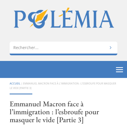
ACCUEIL
|
EMMANUEL MACRON FACE À L’IMMIGRATION : L’ESBROUFE POUR MASQUER
LE VIDE [PARTIE 3]
Emmanuel Macron face à
l’immigration : l’esbroufe pour
masquer le vide [Partie 3]