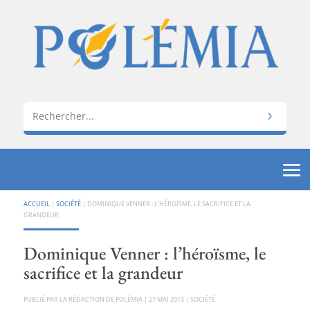
ACCUEIL
|
SOCIÉTÉ
|
DOMINIQUE VENNER : L’HÉROÏSME, LE SACRIFICE ET LA
GRANDEUR
Dominique Venner : l’héroïsme, le
sacrifice et la grandeur
PAR
LA RÉDACTION DE POLÉMIA
|
27 MAI 2013
|
SOCIÉTÉ