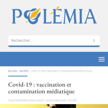
ACCUEIL
|
SOCIÉTÉ
|
COVID-19 : VACCINATION ET CONTAMINATION MÉDIATIQUE
Covid-19 : vaccination et
contamination médiatique
PAR
PIERRE BOISGUILBERT
|
28 DÉCEMBRE 2020
|
SOCIÉTÉ