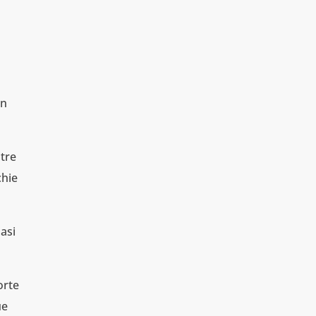
un
ntre
chie
asi
orte
ue