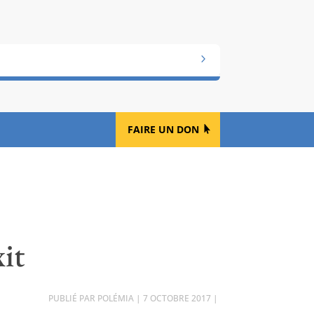
FAIRE UN DON
xit
PAR
POLÉMIA
|
7 OCTOBRE 2017
|