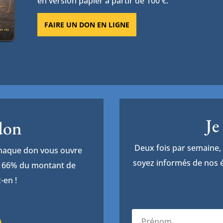
en version papier à partir de 100 €.
FAIRE UN DON EN LIGNE
Je
 don
Deux fois par semaine, 
Chaque don vous ouvre
soyez informés de nos é
de 66% du montant de
-en !