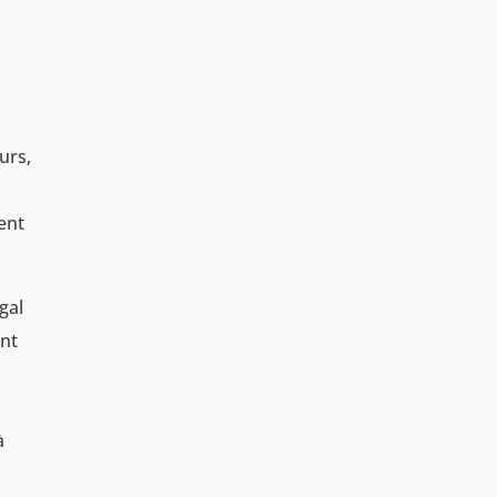
urs,
ent
gal
ont
à