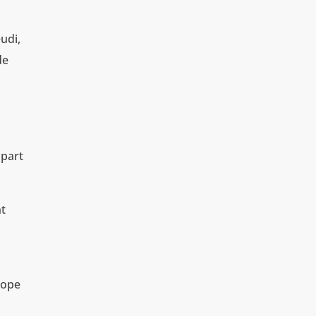
udi,
de
 part
nt
rope