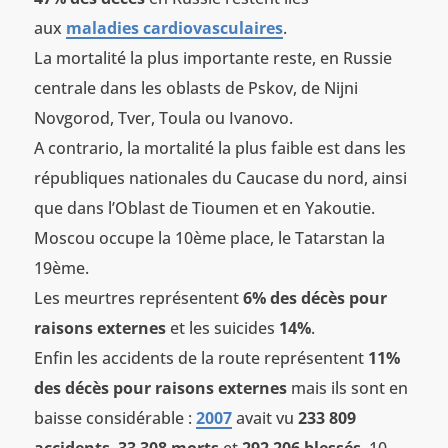
aux
maladies cardiovasculaires
.
La mortalité la plus importante reste, en Russie
centrale dans les oblasts de Pskov, de Nijni
Novgorod, Tver, Toula ou Ivanovo.
A contrario, la mortalité la plus faible est dans les
républiques nationales du Caucase du nord, ainsi
que dans l’Oblast de Tioumen et en Yakoutie.
Moscou occupe la 10ème place, le Tatarstan la
19ème.
Les meurtres représentent
6% des décès
pour
raisons externes
et les suicides
14%
.
Enfin les accidents de la route représentent
11%
des décès pour raisons externes
mais ils sont en
baisse considérable :
2007
avait vu
233 809
accidents
,
33 308 morts
et
292 206 blessés
, 10