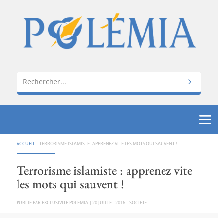
ACCUEIL
|
TERRORISME ISLAMISTE : APPRENEZ VITE LES MOTS QUI SAUVENT !
Terrorisme islamiste : apprenez vite
les mots qui sauvent !
PAR
EXCLUSIVITÉ POLÉMIA
|
20 JUILLET 2016
|
SOCIÉTÉ