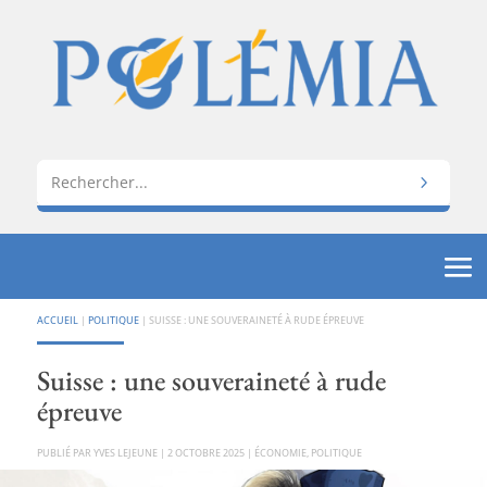
ACCUEIL
|
POLITIQUE
|
SUISSE : UNE SOUVERAINETÉ À RUDE ÉPREUVE
Suisse : une souveraineté à rude
épreuve
PAR
YVES LEJEUNE
|
2 OCTOBRE 2025
|
ÉCONOMIE
,
POLITIQUE