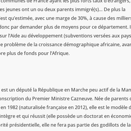
s communes de France ayant les plus forts taux d’étrangers,
s jeunes ont un ou deux parents immigré(s)… De plus la
’est qu’estimée, avec une marge de 30%, à cause des millier
t donc par demander plus de moyens pour ce département. I
n sur l’Aide au développement (subventions versées aux pay
r le problème de la croissance démographique africaine, ava
e plus de fonds pour l’Afrique.
le est un député la République en Marche peu actif de la Ma
rconscription du Premier Ministre Cazneuve. Née de parents 
n 1982 (naturalisée française en 2012), elle est le modèle 
’intègre et qui réussit (elle possède un doctorat en économi
té présidentielle, elle ne fera pas partie des godillots de la