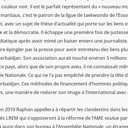
couleur noir, il est le parfait représentant du « nouveau 
s martiaux, c’est le patron de la ligue de taekwondo de l’Ess
, avec un sujet de thèse d’actualité qui porte sur les liens 
elle et la démocratie. Il échappe une première fois de justesse
iatique après avoir mimé un baiser envers une journaliste
aire épingler par la presse pour avoir entretenu des liens pl
erbaïdjan. Son association aurait touché environ 3 millions
 ce pays, alors que de son propre aveu, il ne connaissait mê
e Nationale. Ce qui ne l’a pas empêché de prendre la tête 
zerbaïdjan. Ces méthodes de financement d’hommes politiq
ys, une manière de redorer son image à l’international avec
n 2019 Raphan appellera à répartir les clandestins dans les
és LREM qui s’opposeront à la réforme de l’AME voulue par
 aussi dans son bureau à l’Assemblée Nationale, un étrang