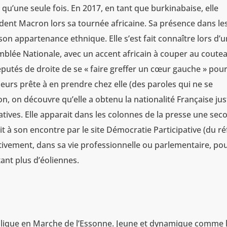
e qu’une seule fois. En 2017, en tant que burkinabaise, elle
ent Macron lors sa tournée africaine. Sa présence dans le
on appartenance ethnique. Elle s’est fait connaître lors d’
emblée Nationale, avec un accent africain à couper au coute
éputés de droite de se « faire greffer un cœur gauche » pou
illeurs prête à en prendre chez elle (des paroles qui ne se
on, on découvre qu’elle a obtenu la nationalité Française jus
latives. Elle apparait dans les colonnes de la presse une se
uit à son encontre par le site Démocratie Participative (du ré
 activement, dans sa vie professionnelle ou parlementaire, po
ant plus d’éoliennes.
ublique en Marche de l’Essonne. Jeune et dynamique comme 