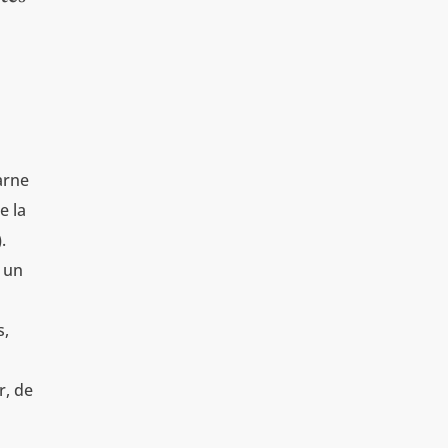
arne
e la
.
n un
s,
r, de