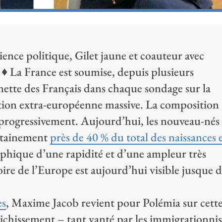
ence politique, Gilet jaune et coauteur avec
♦ La France est soumise, depuis plusieurs
nette des Français dans chaque sondage sur la
tion extra-européenne massive. La composition
 progressivement. Aujourd’hui, les nouveau-nés
ertainement
près de 40 % du total des naissances 
hique d’une rapidité et d’une ampleur très
oire de l’Europe est aujourd’hui visible jusque 
es
, Maxime Jacob revient pour Polémia sur cett
ichissement – tant vanté par les immigrationnis