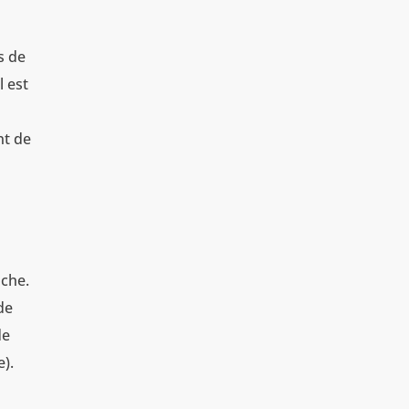
s de
l est
s
nt de
nche.
de
de
e).