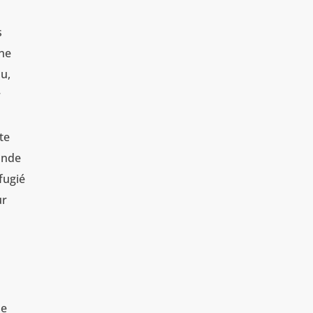
s
une
au,
r
te
conde
fugié
ur
le