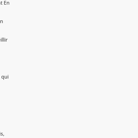
at En
en
llir
 qui
s,