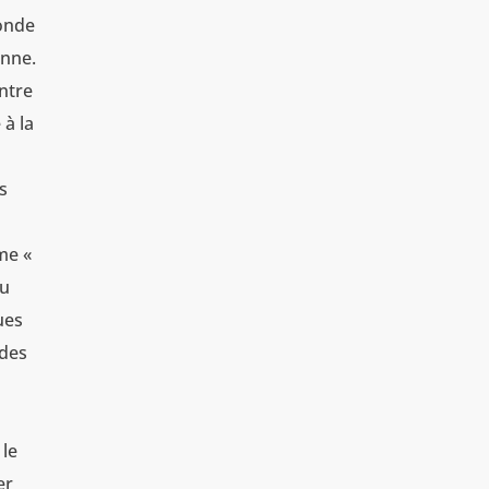
monde
onne.
entre
 à la
.
us
me «
du
ues
 des
 le
er