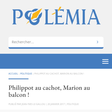
ACCUEIL
|
POLITIQUE
|
PHILIPPOT AU CACHOT, MARION AU BALCON !
Philippot au cachot, Marion au
balcon !
PAR
JEAN-YVES LE GALLOU
|
20 JANVIER 2017
|
POLITIQUE