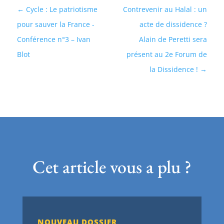
Cycle : Le patriotisme
Contrevenir au Halal : un
pour sauver la France -
acte de dissidence ?
Conférence n°3 – Ivan
Alain de Peretti sera
Blot
présent au 2e Forum de
la Dissidence !
Cet article vous a plu ?
NOUVEAU DOSSIER