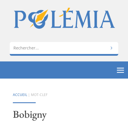
ACCUEIL
| MOT-CLEF
Bobigny