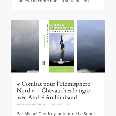
sables. Un conte dans la suite de son...
« Combat pour l’Hémisphère
Nord » – Chevauchez le tigre
avec André Archimbaud
PAR
MICHEL GEOFFROY
|
17 JUILLET 2018
Par Michel Geoffroy, auteur de La Super-