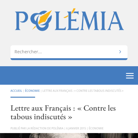
ACCUEIL
|
ÉCONOMIE
|
LETTRE AUX FRANÇAIS : « CONTRE LES TABOUS INDISCUTÉS »
Lettre aux Français : « Contre les
tabous indiscutés »
PAR
LA RÉDACTION DE POLÉMIA
|
6 JANVIER 2015
|
ÉCONOMIE