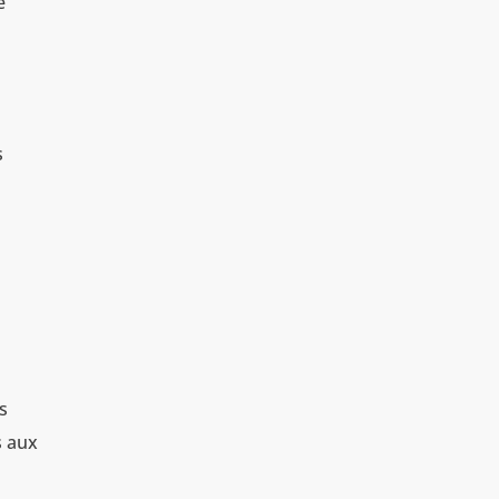
e
s
ès
s aux
e