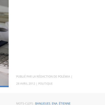
PAR
LA RÉDACTION DE POLÉMIA
|
28 AVRIL 2012
|
POLITIQUE
MOTS-CLEFS :
BANLIEUES
,
ENA
,
ÉTIENNE