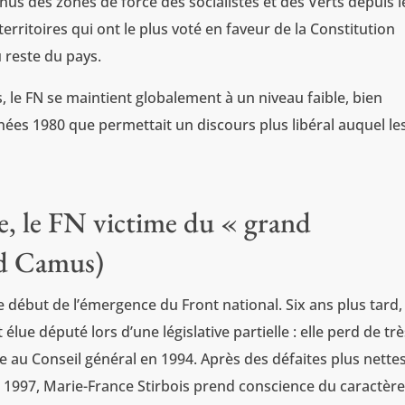
venus des zones de force des socialistes et des Verts depuis l
erritoires qui ont le plus voté en faveur de la Constitution
 reste du pays.
s, le FN se maintient globalement à un niveau faible, bien
nnées 1980 que permettait un discours plus libéral auquel le
ue, le FN victime du « grand
d Camus)
 début de l’émergence du Front national. Six ans plus tard,
lue député lors d’une législative partielle : elle perd de tr
e au Conseil général en 1994. Après des défaites plus nette
e 1997, Marie-France Stirbois prend conscience du caractèr