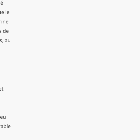
té
ue le
rine
s de
s, au
et
ieu
rable