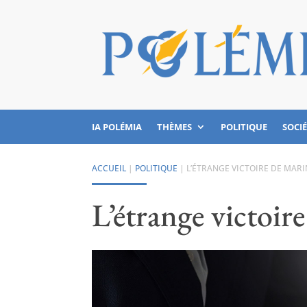
IA POLÉMIA
THÈMES
POLITIQUE
SOCI
ACCUEIL
|
POLITIQUE
|
L’ÉTRANGE VICTOIRE DE MARI
L’étrange victoir