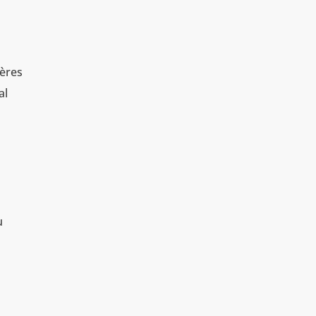
ières
al
u