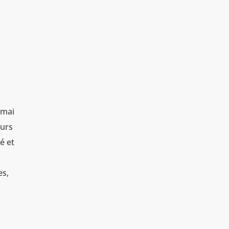
 mai
eurs
gé et
es,