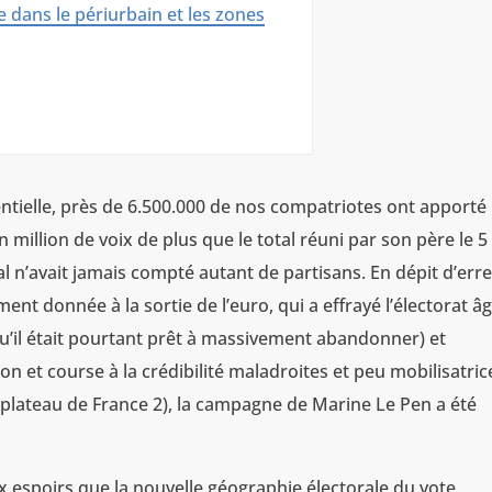
 dans le périurbain et les zones
entielle, près de 6.500.000 de nos compatriotes ont apporté
n million de voix de plus que le total réuni par son père le 5
al n’avait jamais compté autant de partisans. En dépit d’err
ement donnée à la sortie de l’euro, qui a effrayé l’électorat â
u’il était pourtant prêt à massivement abandonner) et
n et course à la crédibilité maladroites et peu mobilisatric
 plateau de France 2), la campagne de Marine Le Pen a été
x espoirs que la nouvelle géographie électorale du vote