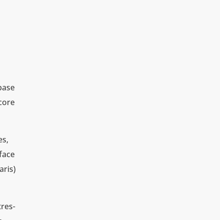
 base
core
es,
 face
aris)
tres-