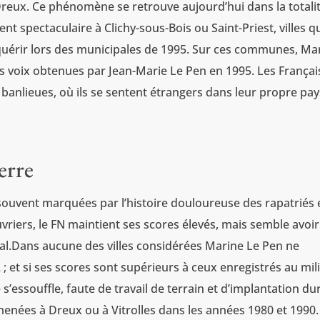
reux. Ce phénomène se retrouve aujourd’hui dans la totali
ment spectaculaire à Clichy-sous-Bois ou Saint-Priest, villes q
nquérir lors des municipales de 1995. Sur ces communes, Ma
 voix obtenues par Jean-Marie Le Pen en 1995. Les Françai
banlieues, où ils se sentent étrangers dans leur propre pay
erre
ouvent marquées par l’histoire douloureuse des rapatriés 
vriers, le FN maintient ses scores élevés, mais semble avoir
toral.Dans aucune des villes considérées Marine Le Pen ne
 ; et si ses scores sont supérieurs à ceux enregistrés au mil
’essouffle, faute de travail de terrain et d’implantation du
menées à Dreux ou à Vitrolles dans les années 1980 et 1990.