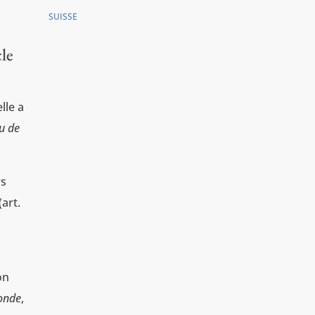
SUISSE
cle
elle a
u de
rs
(art.
on
fonde
,