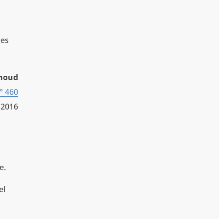
des
choud
° 460
 2016
e.
el