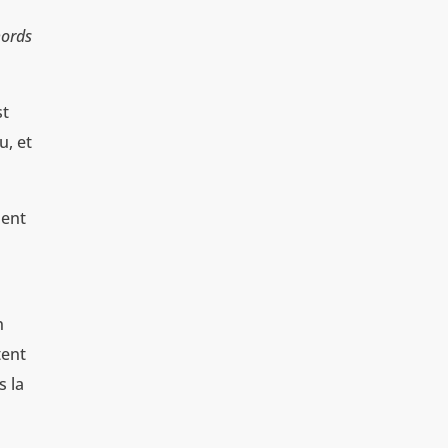
mords
st
u, et
ment
n
tent
s la