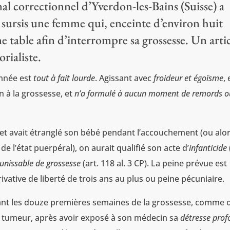
nal correctionnel d’Yverdon-les-Bains (Suisse) a
sursis une femme qui, enceinte d’environ huit
 table afin d’interrompre sa grossesse. Un arti
rialiste.
amnée est
tout à fait lourde
. Agissant avec
froideur et égoïsme
, 
n à la grossesse, et
n’a formulé à aucun moment de remords o
 et avait étranglé son bébé pendant l’accouchement (ou alo
de l’état puerpéral), on aurait qualifié son acte d’
infanticide
punissable de grossesse
(art. 118 al. 3 CP). La peine prévue est
ative de liberté de trois ans au plus ou peine pécuniaire.
dant les douze premières semaines de la grossesse, comme 
ne tumeur, après avoir exposé à son médecin sa
détresse pro