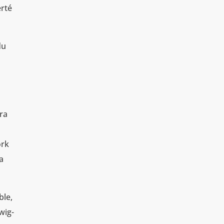
erté
du
ra
ork
a
ble,
wig-