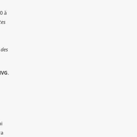
0 à
tes
 des
’IVG
.
bi
ra