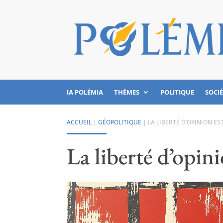
IA POLÉMIA
THÈMES
POLITIQUE
SOCI
ACCUEIL
|
GÉOPOLITIQUE
|
LA LIBERTÉ D’OPINION E
La liberté d’opin