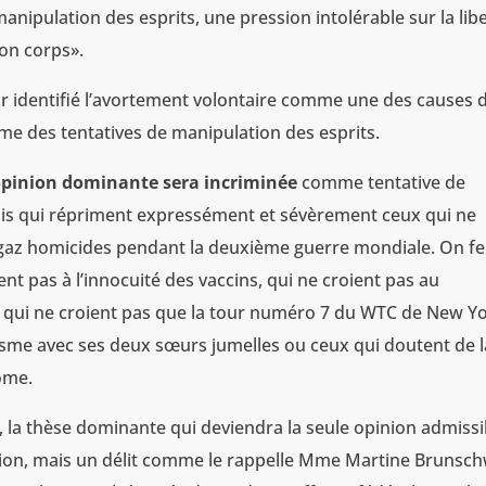
ipulation des esprits, une pression intolérable sur la lib
on corps».
r identifié l’avortement volontaire comme une des causes 
e des tentatives de manipulation des esprits.
’opinion dominante sera incriminée
comme tentative de
 lois qui répriment expressément et sévèrement ceux qui ne
à gaz homicides pendant la deuxième guerre mondiale. On fe
ent pas à l’innocuité des vaccins, qui ne croient pas au
 qui ne croient pas que la tour numéro 7 du WTC de New Y
isme avec ses deux sœurs jumelles ou ceux qui doutent de l
ome.
s, la thèse dominante qui deviendra la seule opinion admissi
nion, mais un délit comme le rappelle Mme Martine Brunsch