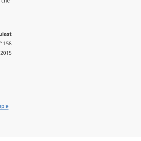
arche
uiast
° 158
/2015
mple