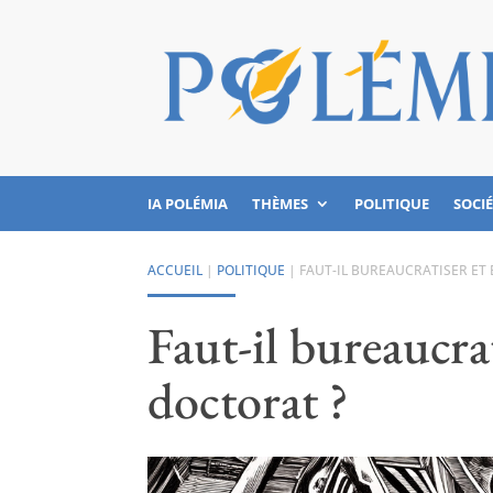
IA POLÉMIA
THÈMES
POLITIQUE
SOCI
ACCUEIL
|
POLITIQUE
|
FAUT-IL BUREAUCRATISER ET 
Faut-il bureaucrat
doctorat ?