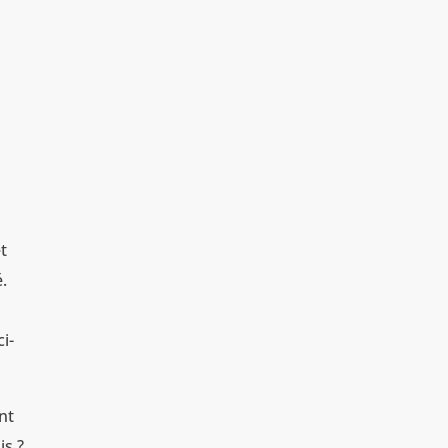
et
.
i-
nt
is ?