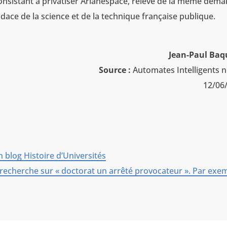
consistant à privatiser Arianespace, relève de la même dém
l’audace de la science et de la technique française publique.
Jean-Paul Baq
Source :
Automates Intelligents n
12/06
blog Histoire d’Universités
recherche sur « doctorat un arrêté provocateur ». Par exe