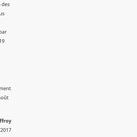
%
des
lus
 par
19
iment
août
ffroy
/2017