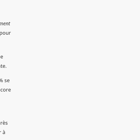
ement
 pour
de
te.
7% se
score
près
r à