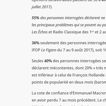
juillet 2017).
55%
des personnes interrogées déclarent ne
les principaux problèmes qui se posent au pa
Les Échos
et Radio Classique des 1
et 2 a
er
36%
seulement des personnes interrogées
IFOP
Le Figaro
du 7 au 9 août 2017), soit 
Seules
40%
des personnes interrogées se 
déclarent mécontentes, dont 20% « très m
est inférieur à celui de François Hollan
points de popularité en deux mois (baro
La cote de confiance d’Emmanuel Macron 
en avoir perdu 7 au mois précédent. Le c