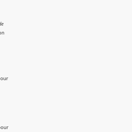
de
on
pour
pour