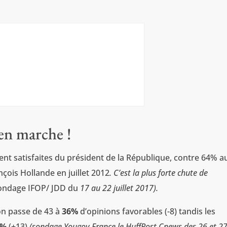
en marche !
nt satisfaites du président de la République, contre 64% a
çois Hollande en juillet 2012
. C’est la plus forte chute de
ondage IFOP/ JDD du
17 au 22 juillet 2017).
on passe de 43 à
36%
d’opinions favorables (-8) tandis les
9%
(+13)
(sondage Yougov France le HuffPost Cnews des 26 et 2