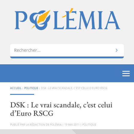
ACCUEIL
|
POLITIQUE
|
DSK : LE VRAI SCANDALE, C'EST CELUI D'EURO RSCG
DSK : Le vrai scandale, c’est celui
d’Euro RSCG
PAR
LA RÉDACTION DE POLÉMIA
|
19 MAI 2011
|
POLITIQUE