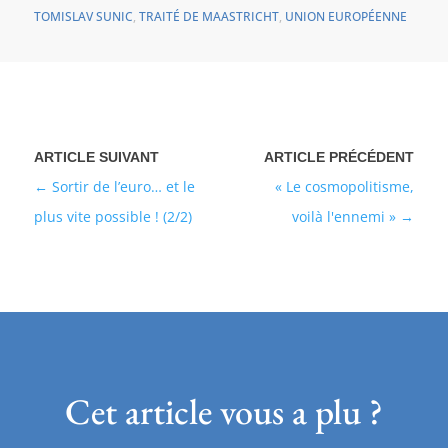
TOMISLAV SUNIC
,
TRAITÉ DE MAASTRICHT
,
UNION EUROPÉENNE
Sortir de l’euro… et le
« Le cosmopolitisme,
plus vite possible ! (2/2)
voilà l'ennemi »
Cet article vous a plu ?