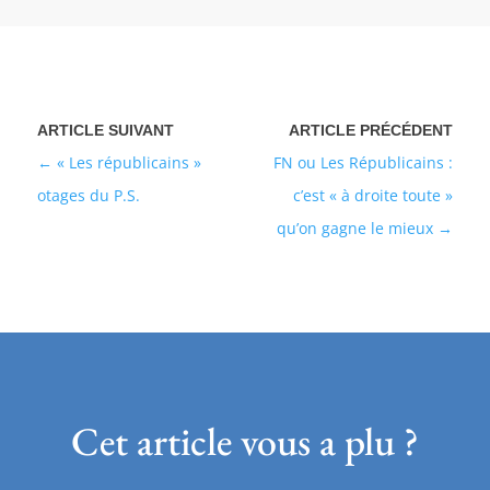
« Les républicains »
FN ou Les Républicains :
otages du P.S.
c’est « à droite toute »
qu’on gagne le mieux
Cet article vous a plu ?