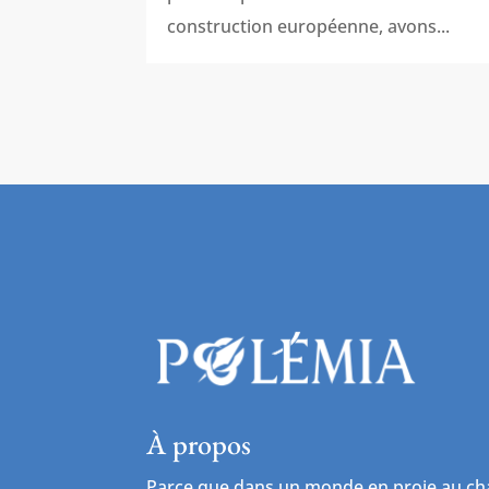
construction européenne, avons...
À propos
Parce que dans un monde en proie au cha