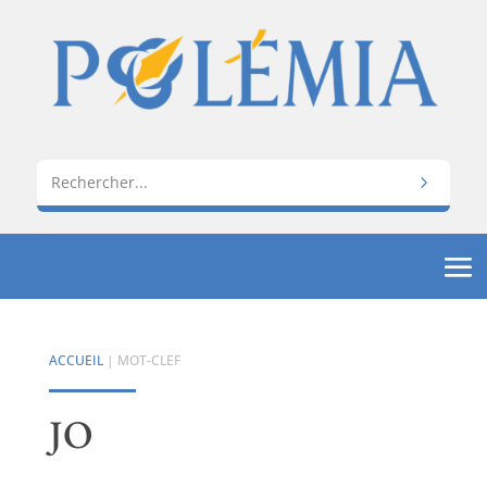
ACCUEIL
| MOT-CLEF
JO