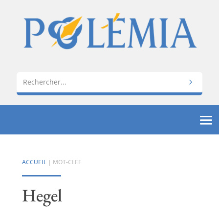
ACCUEIL
| MOT-CLEF
Hegel