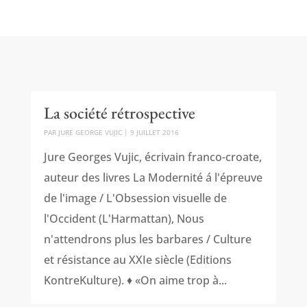
La société rétrospective
PAR
JURE GEORGE VUJIC
|
9 JUILLET 2016
Jure Georges Vujic, écrivain franco-croate,
auteur des livres La Modernité á l'épreuve
de l'image / L'Obsession visuelle de
l'Occident (L'Harmattan), Nous
n'attendrons plus les barbares / Culture
et résistance au XXIe siècle (Editions
KontreKulture). ♦ «On aime trop à...