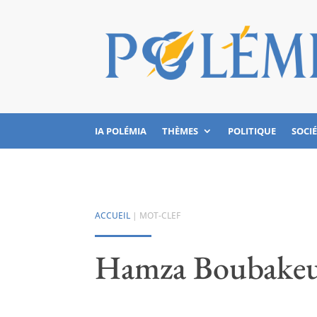
IA POLÉMIA
THÈMES
POLITIQUE
SOCI
ACCUEIL
| MOT-CLEF
Hamza Boubake