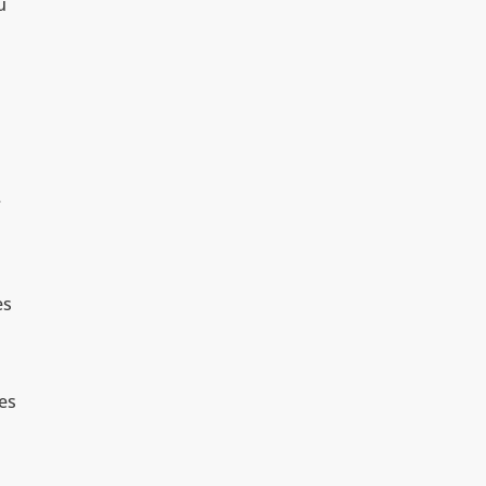
u
.
es
les