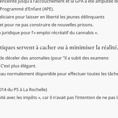
t enceinte jusqu’à l’accouchement et la GPA a été amputée d
on Programmé d’Enfant (APE).
diciaire pour laisser en liberté les jeunes délinquants
 et pour ne pas construire de nouvelles prisons.
n juridique pour l’« emploi récréatif du cannabis ».
iques servent à cacher ou à minimiser la réalité
n de déceler des anomalies (pour ”il a subit des examens
C’est plus élégant.
’eau normalement disponible pour effectuer toutes les tâch
014 du PS à La Rochelle)
avec les impôts », car il n’avait pas l’intention de ne pas 