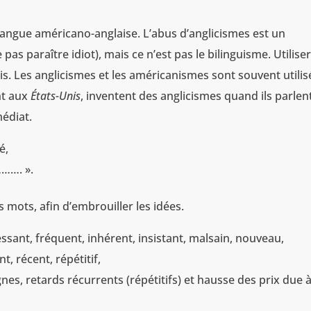
 langue américano-anglaise. L’abus d’anglicismes est un
as paraître idiot), mais ce n’est pas le bilinguisme. Utilise
lais. Les anglicismes et les américanismes sont souvent utilis
nt aux
États-Unis
, inventent des anglicismes quand ils parlent
édiat.
é,
………. ».
 mots, afin d’embrouiller les idées.
cessant, fréquent, inhérent, insistant, malsain, nouveau,
t, récent, répétitif,
gnes, retards récurrents (répétitifs) et hausse des prix due à