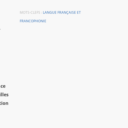
MOTS-CLEFS :
LANGUE FRANÇAISE ET
FRANCOPHONIE
a
nce
lles
tion