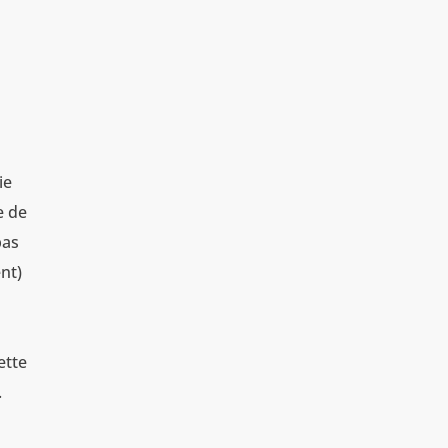
ie
e de
pas
ent)
ette
.