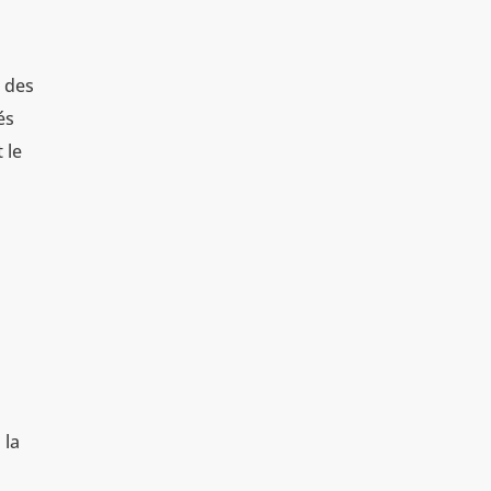
r des
és
 le
 la